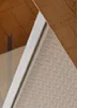
doit r