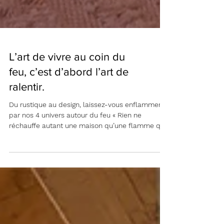
L’art de vivre au coin du
feu, c’est d’abord l’art de
ralentir.
Du rustique au design, laissez-vous enflammer
par nos 4 univers autour du feu « Rien ne
réchauffe autant une maison qu’une flamme qui
danse. » Il suffit d’un feu qui crépite, d’un plaid
posé sur un fauteuil, et l’atmosphère change. Le
coin cheminée n’est pas qu’un espace
fonctionnel : c’est une invitation au calme, à la
douceur, au retour à soi . Voici quelques idées et
inspirations pour en faire le cœur vivant de votre
intérieur . 1. Trouver la juste place La cheminée