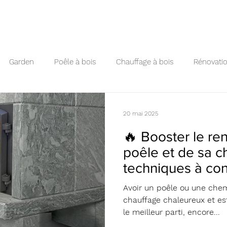
Garden
Poêle à bois
Chauffage à bois
Rénovati
ierre-ollaire
Poêle en faïence
création cheminée
20 mai 2025
🔥 Booster le r
poêle et de sa c
techniques à con
Avoir un poêle ou une chemi
chauffage chaleureux et est
le meilleur parti, encore...