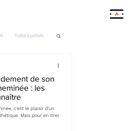
on
Poêle à pellets
endement de son
heminée : les
naître
née, c’est le plaisir d’un
hétique. Mais pour en tirer