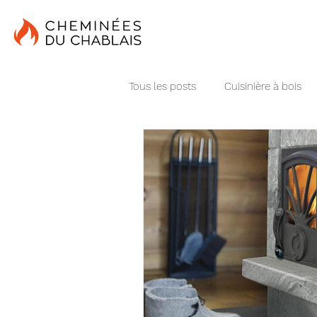
Tous les posts
Cuisinière à bois
chauffage central
Poêle en p