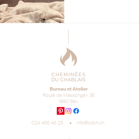
Bureau et Atelier
Route de Massongex 36
1880 Bex
024 466 45 25 •
info@cdch.ch