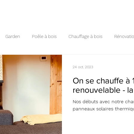
Garden
Poêle à bois
Chauffage à bois
Rénovati
ierre-ollaire
Poêle en faïence
création cheminée
24 oct. 2023
On se chauffe à
renouvelable - la
Nos débuts avec notre chau
panneaux solaires thermiq