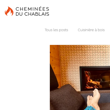
Tous les posts
Cuisinière à bois
chauffage central
Poêle en p