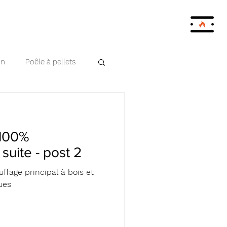
on
Poêle à pellets
 100%
 suite - post 2
ffage principal à bois et
ues