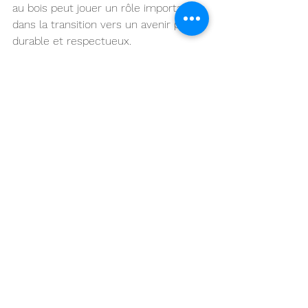
au bois peut jouer un rôle important 
dans la transition vers un avenir plus 
durable et respectueux.
chauffage à bois
chauffage écologique et durable
Chauffage à bois
Voir tout
Posts récents